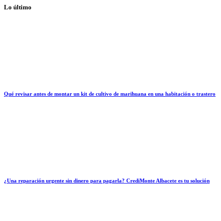
Lo último
Qué revisar antes de montar un kit de cultivo de marihuana en una habitación o trastero
¿Una reparación urgente sin dinero para pagarla? CrediMonte Albacete es tu solución