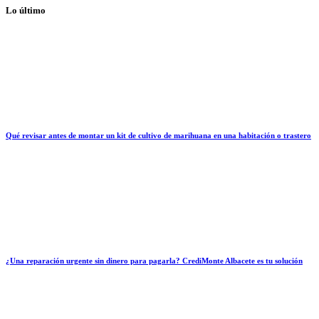
Lo último
Qué revisar antes de montar un kit de cultivo de marihuana en una habitación o trastero
¿Una reparación urgente sin dinero para pagarla? CrediMonte Albacete es tu solución