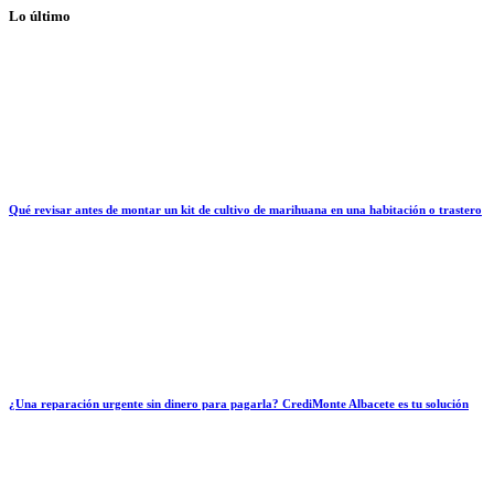
Lo último
Qué revisar antes de montar un kit de cultivo de marihuana en una habitación o trastero
¿Una reparación urgente sin dinero para pagarla? CrediMonte Albacete es tu solución