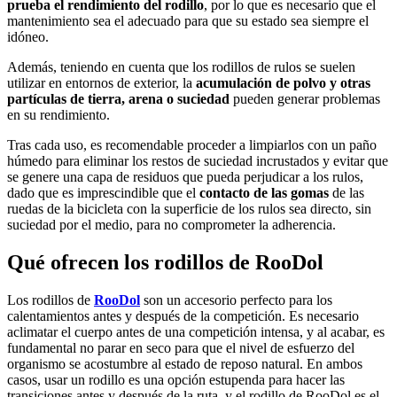
prueba el rendimiento del rodillo
, por lo que es necesario que el
mantenimiento sea el adecuado para que su estado sea siempre el
idóneo.
Además, teniendo en cuenta que los rodillos de rulos se suelen
utilizar en entornos de exterior, la
acumulación de polvo y otras
partículas de tierra, arena o suciedad
pueden generar problemas
en su rendimiento.
Tras cada uso, es recomendable proceder a limpiarlos con un paño
húmedo para eliminar los restos de suciedad incrustados y evitar que
se genere una capa de residuos que pueda perjudicar a los rulos,
dado que es imprescindible que el
contacto de las gomas
de las
ruedas de la bicicleta con la superficie de los rulos sea directo, sin
suciedad por el medio, para no comprometer la adherencia.
Qué ofrecen los rodillos de RooDol
Los rodillos de
RooDol
son un accesorio perfecto para los
calentamientos antes y después de la competición. Es necesario
aclimatar el cuerpo antes de una competición intensa, y al acabar, es
fundamental no parar en seco para que el nivel de esfuerzo del
organismo se acostumbre al estado de reposo natural. En ambos
casos, usar un rodillo es una opción estupenda para hacer las
transiciones antes y después de la ruta, y el rodillo de RooDol es el