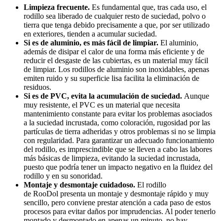
Limpieza frecuente.
Es fundamental que, tras cada uso, el
rodillo sea liberado de cualquier resto de suciedad, polvo o
tierra que tenga debido precisamente a que, por ser utilizado
en exteriores, tienden a acumular suciedad.
Si es de aluminio, es más fácil de limpiar.
El aluminio,
además de disipar el calor de una forma más eficiente y de
reducir el desgaste de las cubiertas, es un material muy fácil
de limpiar. Los rodillos de aluminio son inoxidables, apenas
emiten ruido y su superficie lisa facilita la eliminación de
residuos.
Si es de PVC, evita la acumulación de suciedad.
Aunque
muy resistente, el PVC es un material que necesita
mantenimiento constante para evitar los problemas asociados
a la suciedad incrustada, como coloración, rugosidad por las
partículas de tierra adheridas y otros problemas si no se limpia
con regularidad. Para garantizar un adecuado funcionamiento
del rodillo, es imprescindible que se lleven a cabo las labores
más básicas de limpieza, evitando la suciedad incrustada,
puesto que podría tener un impacto negativo en la fluidez del
rodillo y en su sonoridad.
Montaje y desmontaje cuidadoso.
El rodillo
de RooDol presenta un montaje y desmontaje rápido y muy
sencillo, pero conviene prestar atención a cada paso de estos
procesos para evitar daños por imprudencias. Al poder tenerlo
montado y desmontado en apenas un minuto, no hay