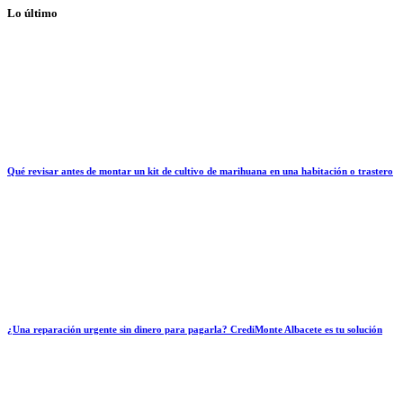
Lo último
Qué revisar antes de montar un kit de cultivo de marihuana en una habitación o trastero
¿Una reparación urgente sin dinero para pagarla? CrediMonte Albacete es tu solución