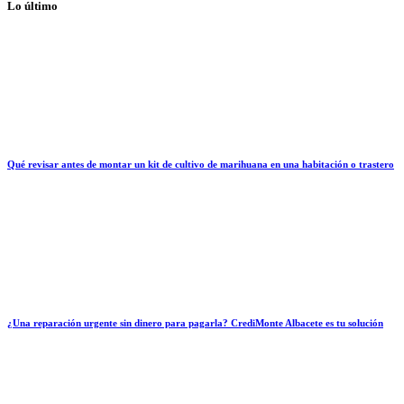
Lo último
Qué revisar antes de montar un kit de cultivo de marihuana en una habitación o trastero
¿Una reparación urgente sin dinero para pagarla? CrediMonte Albacete es tu solución