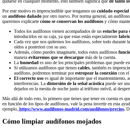
quitarse en cualquier momento, esto también significa que
de tanto u
Por este motivo es imprescindible que tengamos un
cuidado especial
un
audífono dañado
por otro nuevo. Por norma general, un audífono
queremos explicarte
cómo se conservan los audífonos
y cómo manten
Todos los audífonos vienen acompañados de un
estuche para 
introducirlos en su caja, ya que estas están especialmente
fabric
Cada vez que nos quitemos los audífonos, sobre todo durante la
oídos a posteriori con su uso.
Además, cómo puedes imaginarte, todos estos audífonos
funcio
manera
evitaremos que se descargue
más de la cuenta.
La
humedad
es uno de los principales problemas que puede es
Si utilizamos audífonos que tienen
cables
, también es impresci
audífono, podremos terminar por
estropear la conexión
con el 
El correcto uso
es igual de importante que el mantenimiento, 
interferencias. La
distorsión de la señal acústica
puede ser uno
dejarlos en la mesita de noche junto al teléfono móvil, al despe
Más allá de todo esto, lo primero que tienes que tener en cuenta es qu
en función de los tipos de audífonos, vale la pena invertir en esta ayu
ejemplo,
https://www.audifonos-madrid.com/audifonos/precios
.
De
Cómo limpiar audífonos mojados