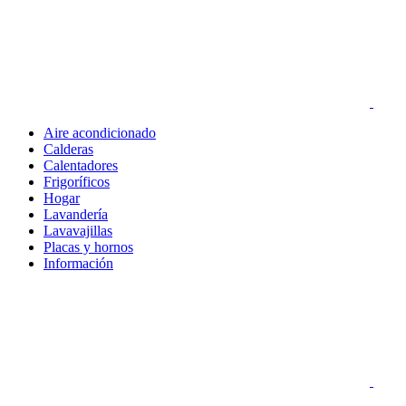
Aire acondicionado
Calderas
Calentadores
Frigoríficos
Hogar
Lavandería
Lavavajillas
Placas y hornos
Información