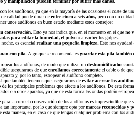
so y manipulación pueden terminar por sufrir más daños.
con los audífonos, ya que en la mayoría de las ocasiones el coste de un
 de calidad puede durar de
entre cinco a seis años,
pero con un cuidado
er unos audífonos en buen estado mediante estos consejos:
su conservación.
Esto ya nos indica que, en el momento en el que
no v
adas para editar la humedad, el polvo
o absorber los golpes.
 noche, es esencial
realizar una pequeña limpieza.
Esto nos ayudará 
nan con pila.
Algo que se recomienda es
guardar esta pila también e
tropear los audífonos, de modo que utilizar un
deshumidificador
const
ndible asegurarnos de que
enrollamos correctamente
el cable o de que
aparato y, por lo tanto, estropear el audífono completo.
así que también tenemos que asegurarnos de
evitar acercar los audífo
 de los principales problemas que afecte a los audífonos. De esta forma,
rtador o a otros aparatos, ya que de esta forma las ondas podrán estrope
e para la correcta conservación de los audífonos es imprescindible que 
da tan importante, por lo que siempre opta por
marcas reconocidas y po
 esta manera, en el caso de que tengas cualquier problema con los audí