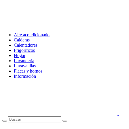
Aire acondicionado
Calderas
Calentadores
Frigoríficos
Hogar
Lavandería
Lavavajillas
Placas y hornos
Información