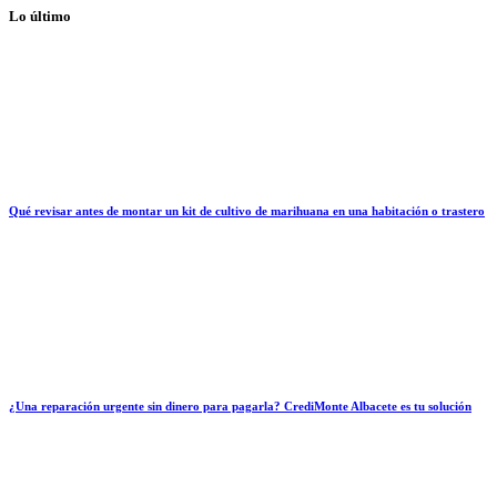
Lo último
Qué revisar antes de montar un kit de cultivo de marihuana en una habitación o trastero
¿Una reparación urgente sin dinero para pagarla? CrediMonte Albacete es tu solución