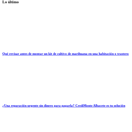
Lo último
Qué revisar antes de montar un kit de cultivo de marihuana en una habitación o trastero
¿Una reparación urgente sin dinero para pagarla? CrediMonte Albacete es tu solución