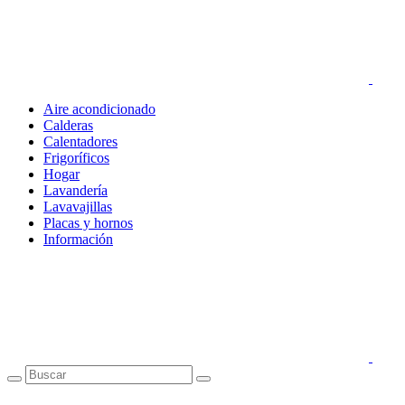
Aire acondicionado
Calderas
Calentadores
Frigoríficos
Hogar
Lavandería
Lavavajillas
Placas y hornos
Información