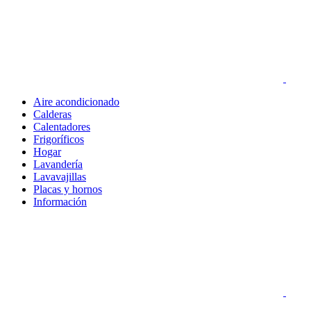
Aire acondicionado
Calderas
Calentadores
Frigoríficos
Hogar
Lavandería
Lavavajillas
Placas y hornos
Información