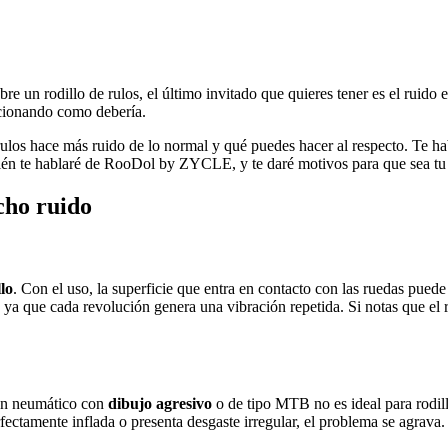
e un rodillo de rulos, el último invitado que quieres tener es el ruido 
uncionando como debería.
rulos hace más ruido de lo normal y qué puedes hacer al respecto. Te ha
ambién te hablaré de RooDol by ZYCLE, y te daré motivos para que sea t
cho ruido
llo
. Con el uso, la superficie que entra en contacto con las ruedas pued
ya que cada revolución genera una vibración repetida. Si notas que el r
 Un neumático con
dibujo agresivo
o de tipo MTB no es ideal para rodillo
rfectamente inflada o presenta desgaste irregular, el problema se agrava