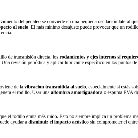
 movimiento del pedaleo se convierte en una pequeña oscilación lateral q
specto al suelo
. El más mínimo desajuste puede provocar que un rodillo 
rencia.
llo de transmisión directa, los
rodamientos y ejes internos sí requi
. Una revisión periódica y aplicar lubricante específico en los puntos d
roviene de la
vibración transmitida al suelo
, especialmente si estás so
enera el rodillo. Usar una
alfombra amortiguadora
o espuma EVA deba
l que el rodillo emita más ruido. Esto no siempre implica un problema m
 puede ayudar a
disminuir el impacto acústico
sin comprometer el entr