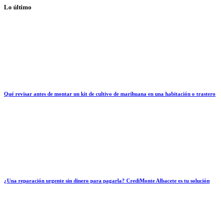
Lo último
Qué revisar antes de montar un kit de cultivo de marihuana en una habitación o trastero
¿Una reparación urgente sin dinero para pagarla? CrediMonte Albacete es tu solución