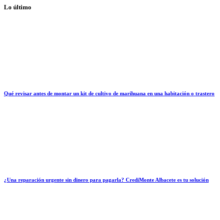
Lo último
Qué revisar antes de montar un kit de cultivo de marihuana en una habitación o trastero
¿Una reparación urgente sin dinero para pagarla? CrediMonte Albacete es tu solución