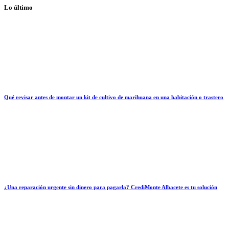
Lo último
Qué revisar antes de montar un kit de cultivo de marihuana en una habitación o trastero
¿Una reparación urgente sin dinero para pagarla? CrediMonte Albacete es tu solución