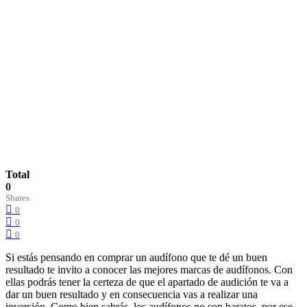
Total
0
Shares
0
0
0
Si estás pensando en comprar un audífono que te dé un buen
resultado te invito a conocer las mejores marcas de audífonos. Con
ellas podrás tener la certeza de que el apartado de audición te va a
dar un buen resultado y en consecuencia vas a realizar una
inversión. Como bien sabrás, los audífonos no son baratos, por ese