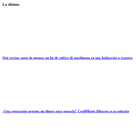
Lo último
Qué revisar antes de montar un kit de cultivo de marihuana en una habitación o trastero
¿Una reparación urgente sin dinero para pagarla? CrediMonte Albacete es tu solución