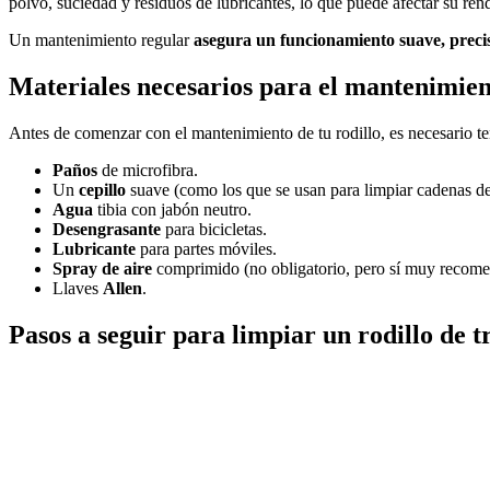
polvo, suciedad y residuos de lubricantes, lo que puede afectar su ren
Un mantenimiento regular
asegura un funcionamiento suave, precis
Materiales necesarios para el mantenimie
Antes de comenzar con el mantenimiento de tu rodillo, es necesario t
Paños
de microfibra.
Un
cepillo
suave (como los que se usan para limpiar cadenas de 
Agua
tibia con jabón neutro.
Desengrasante
para bicicletas.
Lubricante
para partes móviles.
Spray de aire
comprimido (no obligatorio, pero sí muy recome
Llaves
Allen
.
Pasos a seguir para limpiar un rodillo de t