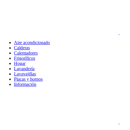
Aire acondicionado
Calderas
Calentadores
Frigoríficos
Hogar
Lavandería
Lavavajillas
Placas y hornos
Información