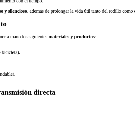
dimiento con el tiempo.
o y silencioso
, además de prolongar la vida útil tanto del rodillo como d
nto
ener a mano los siguientes
materiales y productos
:
bicicleta).
ndable).
ransmisión directa