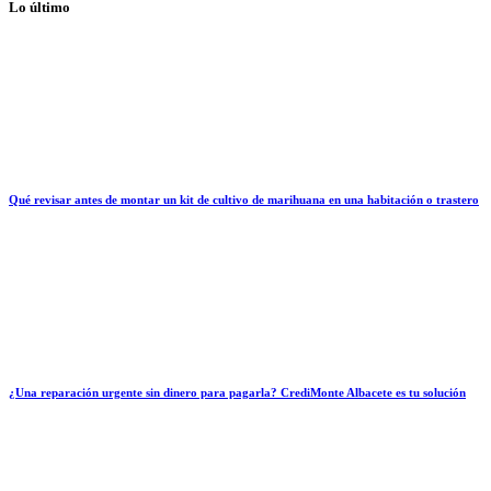
Lo último
Qué revisar antes de montar un kit de cultivo de marihuana en una habitación o trastero
¿Una reparación urgente sin dinero para pagarla? CrediMonte Albacete es tu solución