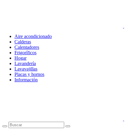
Aire acondicionado
Calderas
Calentadores
Frigoríficos
Hogar
Lavandería
Lavavajillas
Placas y hornos
Información